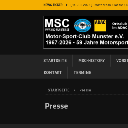
NEWS TICKER
[ 11. Juli 2026 ]
Motocross-Classic-C
[ 7. Juli 2026 ]
Heide-Classic 2026
[ 7. Juli 2026 ]
ADAC Jugend Enduro C
[ 21. Juni 2026 ]
Camp Teutschenthal
[ 21. März 2026 ]
Schnuppertraining 
STARTSEITE
MSC-HISTORY
VORS
KONTAKT
TERMINE
STARTSEITE
Presse
Presse